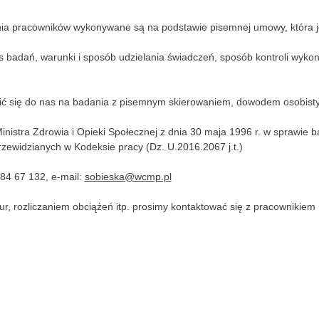
nia pracowników wykonywane są na podstawie pisemnej umowy, która jes
 badań, warunki i sposób udzielania świadczeń, sposób kontroli wyko
ć się do nas na badania z pisemnym skierowaniem, dowodem osobistym
stra Zdrowia i Opieki Społecznej z dnia 30 maja 1996 r. w sprawie bad
ewidzianych w Kodeksie pracy (Dz. U.2016.2067 j.t.)
 84 67 132, e-mail:
sobieska@wcmp.pl
, rozliczaniem obciążeń itp. prosimy kontaktować się z pracownikiem Dz