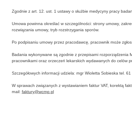
Zgodnie z art. 12. ust. 1 ustawy o służbie medycyny pracy bada
Umowa powinna określać w szczególności: strony umowy, zakres
rozwiązania umowy, tryb rozstrzygania sporów.
Po podpisaniu umowy przez pracodawcę, pracownik może zgłosi
Badania wykonywane są zgodnie z przepisami rozporządzenia Mini
pracownikami oraz orzeczeń lekarskich wydawanych do celów prz
Szczegółowych informacji udziela: mgr Wioletta Sobieska tel. 61
W sprawach związanych z wystawianiem faktur VAT, korektą faktur
mail:
faktury@wcmp.pl